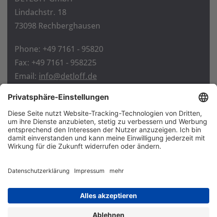
Lindachstr. 18
73098 Rechberghausen
Phone: +49 7161 - 95820
Fax: +49 7161 - 958225
Email:
info@detloff.de
Home
Contact
Imprint
Privacy policy
GTC